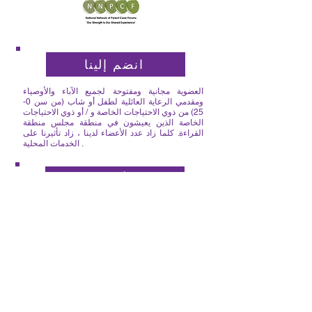
انضم إلينا
العضوية مجانية ومفتوحة لجميع الآباء والأوصياء
ومقدمي الرعاية العائلية لطفل أو شاب (من سن 0-
25) من ذوي الاحتياجات الخاصة و / أو ذوي الاحتياجات
الخاصة الذين يعيشون في منطقة مجلس منطقة
القراءة. كلما زاد عدد الأعضاء لدينا ، زاد تأثيرنا على
الخدمات المحلية .
الأحداث
تعال وتحدث إلى مزودي الخدمة حول آرائك في
أمسيات القهوة لدينا أو احضر أيام المعلومات لدينا
للتعرف على الخدمات. إبداء آرائهم.
كن وصيا
هل أنت متحمس للعمل مع مقدمي الخدمات لتحسين
الخدمات المحلية للأطفال ذوي الاحتياجات الإضافية
ولديك ساعة أو ساعتان شهريًا للتطوع؟ انضم إلى