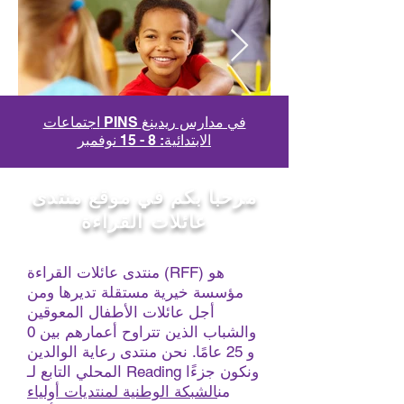
اجتماعات PINS في مدارس ريدينغ
الابتدائية: 8 - 15 نوفمبر
مرحبا بكم في موقع منتدى
عائلات القراءة
منتدى عائلات القراءة (RFF) هو
مؤسسة خيرية مستقلة تديرها ومن
أجل عائلات الأطفال المعوقين
والشباب الذين تتراوح أعمارهم بين 0
و 25 عامًا. نحن منتدى رعاية الوالدين
المحلي التابع لـ Reading ونكون جزءًا
من
الشبكة الوطنية لمنتديات أولياء