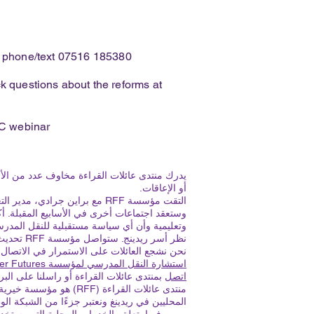
 phone/text 07516 185380
k questions about the reforms at
C webinar
يدرك منتدى عائلات القراءة مخاوف عدد من الأسر
أو الإعاقات.
وستعقد اجتماعات أخرى في الأسابيع المقبلة. أ
نظر أسر ريدينج. ستواصل مؤسسة RFF تحديث الأسر عندما نحصل على مزيد من المعلومات.
نحن نشجع العائلات على الاستمرار في الاتصال بنا 
استشارة النقل المدرسي لمؤسسة Brighter Futures
اتصل
بمنتدى عائلات القراءة أو راسلنا على البر
المحليين في ريدينغ ونعتبر جزءًا من
الشبكة الوط