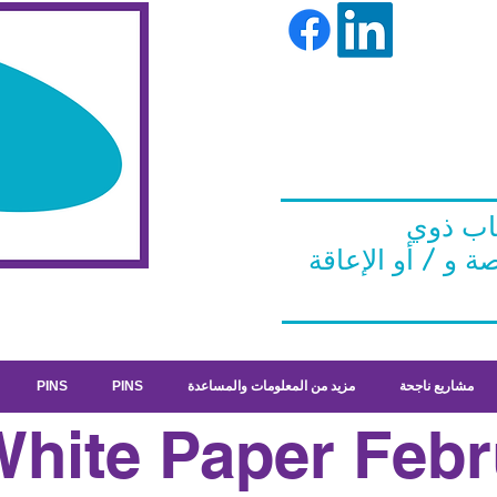
ت: 07516
185380 / e:
fran.morgan.rff@
gmail.com
اب ذوي
مشاريع ناجحة
مزيد من المعلومات والمساعدة
PINS
PINS
hite Paper Febr