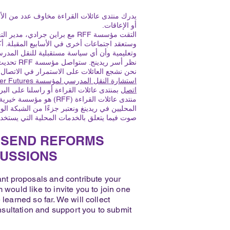
يدرك منتدى عائلات القراءة مخاوف عدد من الأسر
أو الإعاقات.
وستعقد اجتماعات أخرى في الأسابيع المقبلة. أ
نظر أسر ريدينج. ستواصل مؤسسة RFF تحديث الأسر عندما نحصل على مزيد من المعلومات.
نحن نشجع العائلات على الاستمرار في الاتصال بنا 
استشارة النقل المدرسي لمؤسسة Brighter Futures
اتصل
بمنتدى عائلات القراءة أو راسلنا على البر
المحليين في ريدينغ ونعتبر جزءًا من
الشبكة الوط
صوت فيما يتعلق بالخدمات المحلية التي يستخدم
 SEND REFORMS
CUSSIONS
ant proposals and contribute your
would like to invite you to join one
learned so far. We will collect
onsultation and support you to submit