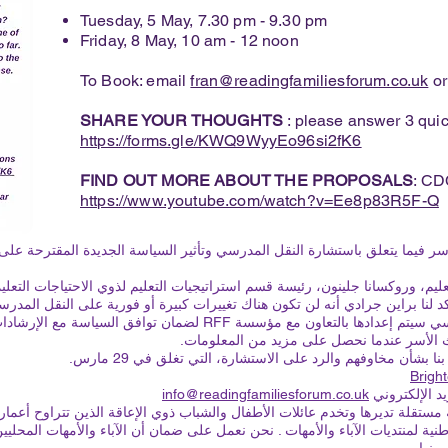
Tuesday, 5 May, 7.30 pm - 9.30 pm
Friday, 8 May, 10 am - 12 noon
To Book: email
fran@readingfamiliesforum.co.uk
or
SHARE YOUR THOUGHTS
: please answer 3 quic
https://forms.gle/KWQ9WyyEo96si2fK6
FIND OUT MORE ABOUT THE PROPOSALS
: CD
https://www.youtube.com/watch?v=Ee8p83R5F-Q
 فيما يتعلق باستشارة النقل المدرسي وتأثير السياسة الجديدة المقترحة على الت
كد لنا براين جرادي أنه لن تكون هناك تغييرات كبيرة أو فورية على النقل المد
وتعليمية وأن أي سياسة مستقبلية للنقل المدرسي سيتم إعدادها بالتعاون 
بشأن مخاوفهم والرد على الاستشارة، التي تغلق في 29 مارس.
يد الإلكتروني
info@readingfamiliesforum.co.uk
نية لمنتديات الآباء والأمهات
. نحن نعمل على ضمان أن الآباء والأمهات المحليين