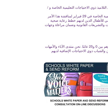
لاميذ ذوي الاحتياجات التعليمية الخاصة و /
التقت مؤسسة RFF مع براين جرادي، مدير التعليم، وروكسانا جلينون، رئيسة قسم استراتيجيات التعليم لذوي الاحتياجات التعليمية الخاصة في 29 فبراير لمناقشة هذا الأمر
رسي للأطفال الذين لديهم خطط رعاية صحية
مع مؤسسة RFF لضمان توافق السياسة مع الإرشادات والتشريعات القانونية وضمان مراعاة وجهات
منتدى عائلات القراءة (RFF) هو مؤسسة خيرية مستقلة تديرها وتخدم عائلات الأطفال والشباب ذوي الإعاقة الذين تتراوح أعمارهم بين 0 و25 عامًا. نحن منتدى الآباء والأمهات
 والشباب ذوي الاحتياجات الإضافية لديهم