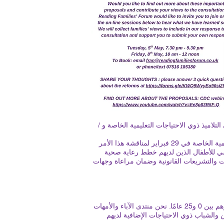
لاميذ ذوي الاحتياجات التعليمية الخاصة و /
التقت مؤسسة RFF مع براين جرادي، مدير التعليم، وروكسانا جلينون، رئيسة قسم استراتيجيات التعليم لذوي الاحتياجات التعليمية الخاصة في 29 فبراير لمناقشة هذا الأمر
رسي للأطفال الذين لديهم خطط رعاية صحية
مع مؤسسة RFF لضمان توافق السياسة مع الإرشادات والتشريعات القانونية وضمان مراعاة وجهات
منتدى عائلات القراءة (RFF) هو مؤسسة خيرية مستقلة تديرها وتخدم عائلات الأطفال والشباب ذوي الإعاقة الذين تتراوح أعمارهم بين 0 و25 عامًا. نحن منتدى الآباء والأمهات
 والشباب ذوي الاحتياجات الإضافية لديهم