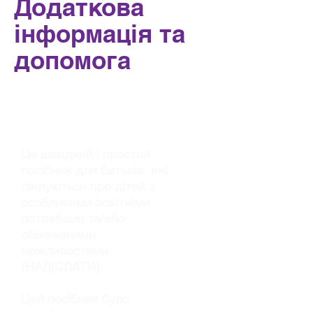
Додаткова
інформація та
допомога
НАДІСЛАТИ
Посібник для
опікунів батьків
Це швидкий і простий
посібник для батьків, які
піклуються про дітей з
особливими освітніми
потребами та/або
обмеженими
можливостями
(НАДІСЛАТИ).
Цей посібник було