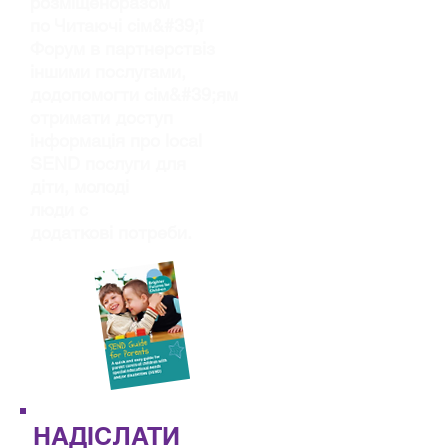
розміщено
разом
по
Читаючі сім&#39;ї
Форум в партнерстві
з
іншими послугами,
до
допомогти сім&#39;ям
отримати доступ
інформація про local
SEND
послуги для
діти, молоді
люди с
додаткові потреби.
НАДІСЛАТИ