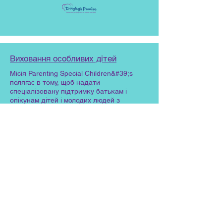
Виховання особливих дітей
Місія Parenting Special Children&#39;s
полягає в тому, щоб надати
спеціалізовану підтримку батькам і
опікунам дітей і молодих людей з
особливими потребами, щоб вони могли
внести позитивні зміни у своє життя.
т:
0118 986 3532
Соціальна допомога дорослим RBC