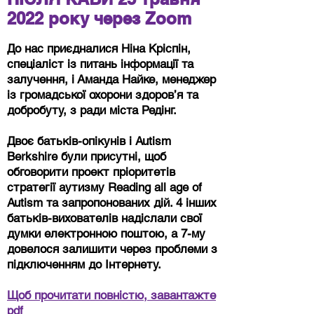
2022 року через Zoom
До нас приєдналися Ніна Кріспін,
спеціаліст із питань інформації та
залучення, і Аманда Найке, менеджер
із громадської охорони здоров’я та
добробуту, з ради міста Редінг.
Двоє батьків-опікунів і Autism
Berkshire були присутні, щоб
обговорити проект пріоритетів
стратегії аутизму Reading all age of
Autism та запропонованих дій. 4 інших
батьків-вихователів надіслали свої
думки електронною поштою, а 7-му
довелося залишити через проблеми з
підключенням до Інтернету.
Щоб прочитати повністю, завантажте
pdf