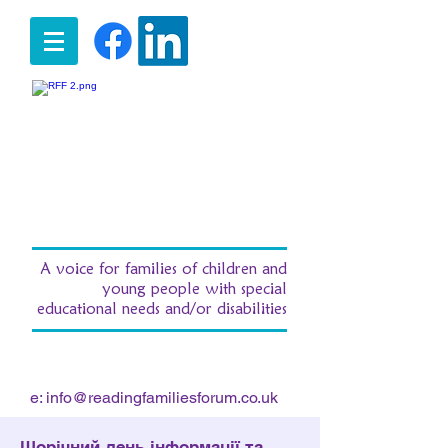
A voice for families of children and
young people with special
educational needs and/or disabilities
t:
07516 185380
/ e:
fran.morgan.rff@gmail.com
e:
info@readingfamiliesforum.co.uk
Щорічний день інформації та