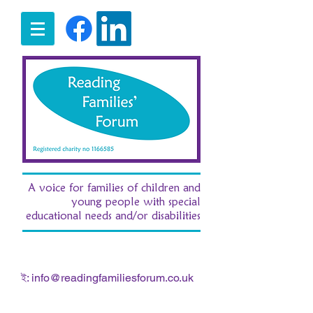
A voice for families of children and
young people with special
educational needs and/or disabilities
t:
07516 185380
/ e:
fran.morgan.rff@gmail.com
ই:
info@readingfamiliesforum.co.uk