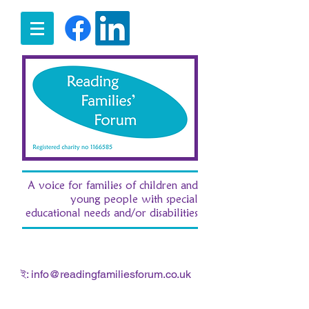
A voice for families of children and
young people with special
educational needs and/or disabilities
t:
07516 185380
/ e:
fran.morgan.rff@gmail.com
ই:
info@readingfamiliesforum.co.uk