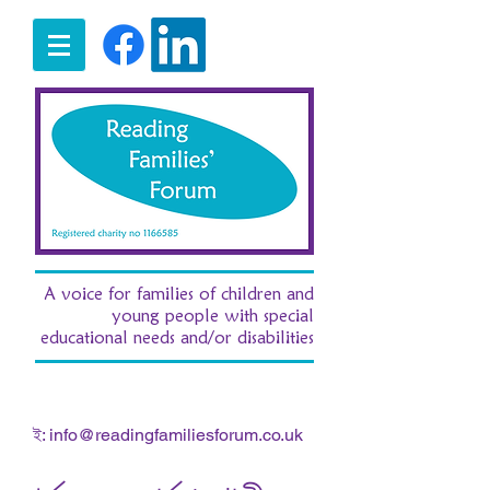
A voice for families of children and
young people with special
educational needs and/or disabilities
t:
07516 185380
/ e:
fran.morgan.rff@gmail.com
ই:
info@readingfamiliesforum.co.uk