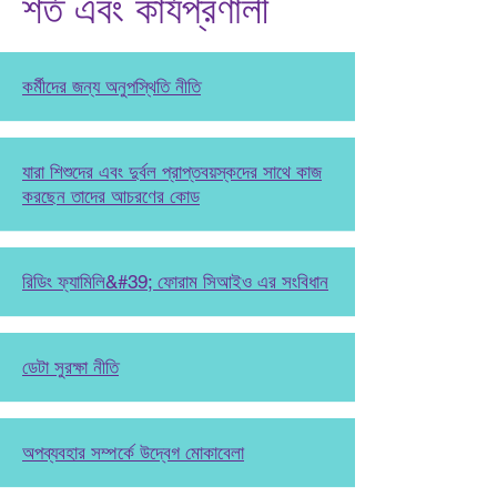
শর্ত এবং কার্যপ্রণালী
কর্মীদের জন্য অনুপস্থিতি নীতি
যারা শিশুদের এবং দুর্বল প্রাপ্তবয়স্কদের সাথে কাজ
করছেন তাদের আচরণের কোড
রিডিং ফ্যামিলি&#39; ফোরাম সিআইও এর সংবিধান
ডেটা সুরক্ষা নীতি
অপব্যবহার সম্পর্কে উদ্বেগ মোকাবেলা