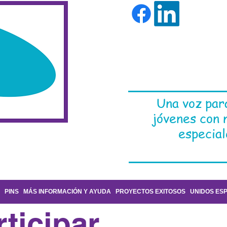
t: 07516 185380
/ e:
fran.morgan.rff@
gmail.com
Una voz para
jóvenes con 
especia
PINS
MÁS INFORMACIÓN Y AYUDA
PROYECTOS EXITOSOS
UNIDOS ES
ticipar